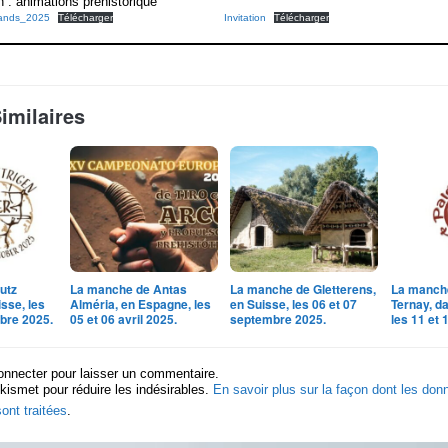
 : animations préhistorique
lands_2025
Télécharger
Invitation
Télécharger
Similaires
utz
La manche de Antas
La manche de Gletterens,
La manch
isse, les
Alméria, en Espagne, les
en Suisse, les 06 et 07
Ternay, da
bre 2025.
05 et 06 avril 2025.
septembre 2025.
les 11 et 
onnecter pour laisser un commentaire.
Akismet pour réduire les indésirables.
En savoir plus sur la façon dont les do
ont traitées
.