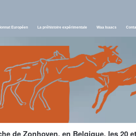
onnat Européen
La préhistoire expérimentale
Waa Isaacs
Conta
he de Zonhoven, en Belgique, les 20 et