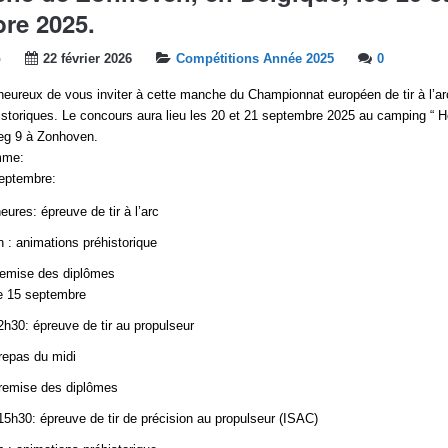
re 2025.
b
22 février 2026
Compétitions Année 2025
0
ureux de vous inviter à cette manche du Championnat européen de tir à l’ar
istoriques. Le concours aura lieu les 20 et 21 septembre 2025 au camping “ H
eg 9 à Zonhoven.
mme:
eptembre:
eures: épreuve de tir à l’arc
 : animations préhistorique
 remise des diplômes
e 15 septembre
h30: épreuve de tir au propulseur
repas du midi
 remise des diplômes
5h30: épreuve de tir de précision au propulseur (ISAC)