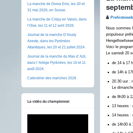
septemb
La manche de Doma Ems, les 30 et
31 mai 2026, en Suisse.
Prehistowe
La manche de Crèpy en Valois, dans
l’Oise, les 11 et 12 avril 2026.
Nous sommes he
propulseur préh
Journal de la manche D’Arudy
Hengelhoefsew
Azeste, dans les Pyrénées
Voici le progra
Atlantiques, les 20 et 21 juillet 2024.
Le samedi 20 s
Journal de la manche du Mas d’ Azil,
dans l’ Ariège Pyrénées, les 10 et 11
de 14 à 17 h
août 2024.
de 14h à 17h
Calendrier des manches 2026
20.30 uur :
Le dimanch
de 9h30 à 12
La vidéo du championnat
13 heures : 
14 heures :
de 14h30 à 1