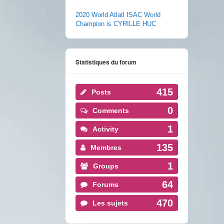
2020 World Atlatl ISAC World
Champion is CYRILLE HUC
Statistiques du forum
415
Posts
0
Comments
1
Activity
135
Membres
1
Groups
64
Forums
470
Les sujets