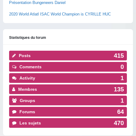
Présentation Bungeneers Daniel
2020 World Atlatl ISAC World Champion is CYRILLE HUC
Statistiques du forum
415
Posts
0
Comments
1
Activity
135
Membres
1
Groups
64
Forums
470
Les sujets