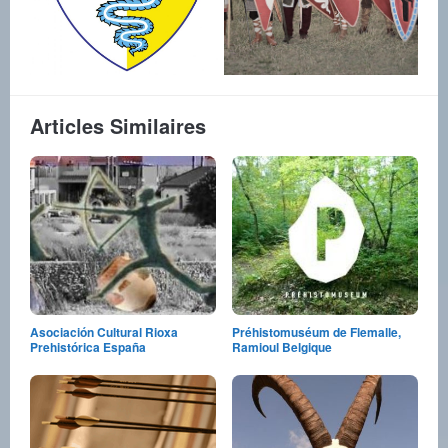
Articles Similaires
Asociación Cultural Rioxa
Préhistomuséum de Flemalle,
Prehistórica España
Ramioul Belgique