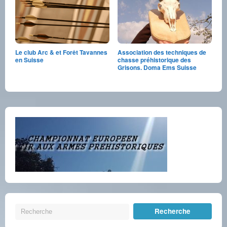
Le club Arc & et Forêt Tavannes
Association des techniques de
en Suisse
chasse préhistorique des
Grisons. Doma Ems Suisse