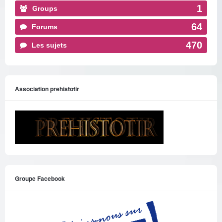
1
Groups
64
Forums
470
Les sujets
Association prehistotir
Groupe Facebook