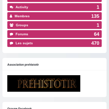
1
Activity
135
Membres
1
Groups
64
Forums
470
Les sujets
Association prehistotir
Groupe Facebook