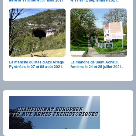
Italie le 31 juillet et 01 août 2021
le 11 et 12 septembre 2021.
La manche du Mas d’Azil Ariège
La manche de Saint Acheul,
Pyrénées le 07 et 08 août 2021.
Amiens le 24 et 25 juillet 2021.