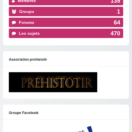
135
Membres
1
Groups
64
Forums
470
Les sujets
Association prehistotir
Groupe Facebook