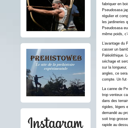
fabriquer en bo
Pseudosasa jap
régulier et co
les jardineries
Pseudosasa eur
même poids, c’e
L’avantage du Ps
casser un bambo
Paléolithique. L
séchage et sero
sur la longueur
angles, ce sera 
compte. Un fut
La canne de Pro
trop venteux ca
dans des terrain
rigides, légers
demandé au propr
soit trop gross
rapide au dessu