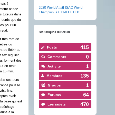
nais (
2020 World Atlatl ISAC World
amètre assez
Champion is CYRILLE HUC
s tuteurs dans
 lourds que du
ros pour un
u sud.
Statistiques du forum
t très rare de
êtres du
415
Posts
 se flétrir au
ssez régulier
0
Comments
les forment des
1
aut en tenir
Activity
on 15 mm.
135
Membres
 des secteurs
1
Groups
e canne pousse
its, fins,
64
Forums
après avoir
 la base qui est
470
Les sujets
Un séchage
jaune à la