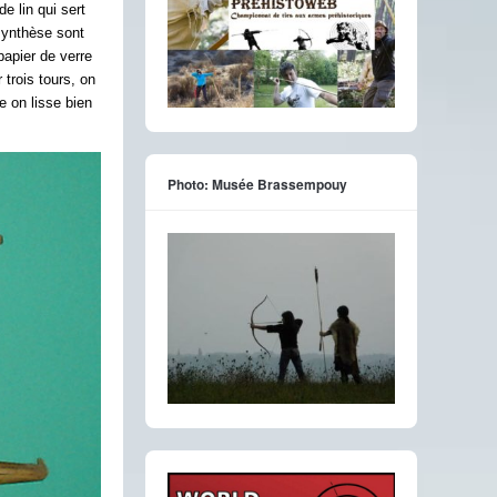
e lin qui sert
 synthèse sont
papier de verre
 trois tours, on
e on lisse bien
Photo: Musée Brassempouy