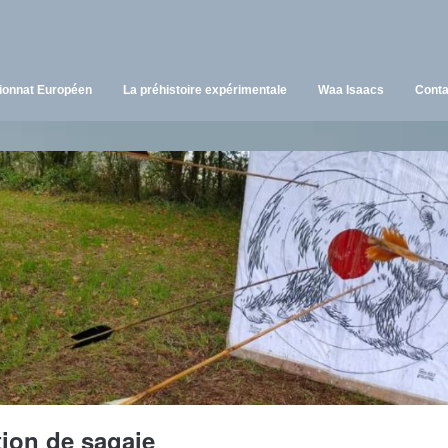
onnat Européen
La préhistoire expérimentale
Waa Isaacs
Conta
tion de sagaie