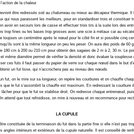
l’action de la chaleur.
evront être redressés soit au chalumeau ou mieux au décapeur thermique. Il 
x qui nous paraissent les meilleurs, pour en standardiser trois et constituer t
en avoir en secours lors de casse et effectuer trois tirs à la suite lors des en
es trop fines ou les bases trop grosses avec une scie à métaux car au sécate
se toujours un centimètre après le nœud pour le côté fin et si possible cinq ce
orsqu’ils sont à la même longueur on peu les peser. On aura des poids de 60 g
de 180 cm à 200 ou 210 cm pour obtenir des sagaies de 2 m à 2, 30 m. Le po
t même diamètre permet de vérifier la densité et donc évaluer la souplesse du
ser ces futs il faut passer du papier de verre sur chaque nœud dans le but d’e
 obtenir un fut lisse, qui n’accrochera pas au niveau des nœuds.
un fut, on le mire sur sa longueur, on repère les courbures et on chauffe chaq
s que le fut s’assombrit la chauffe est maximum. En redressant la courbure il 
 lâcher pour que le fut se stabilise droit. On redresse chaque entrenœud, p
On attend que tout refroidisse, on mire à nouveau et on recommence pour recti
LA CUPULE
tre constituée de la terminaison du fut dans la partie fine si elle n’est pas tr
 angles intérieurs et extérieurs de la cupule naturelle. Il est conseillé de renf