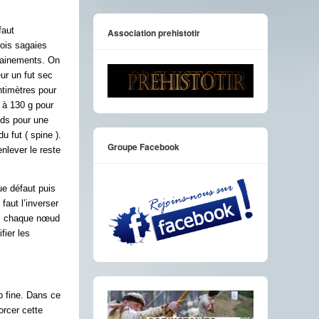
faut
Association prehistotir
rois sagaies
trainements. On
ur un fut sec
ntimètres pour
 à 130 g pour
ids pour une
 fut ( spine ).
Groupe Facebook
nlever le reste
ue défaut puis
faut l’inverser
uis chaque nœud
fier les
op fine. Dans ce
orcer cette