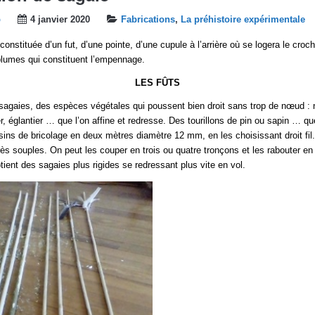
b
4 janvier 2020
Fabrications
,
La préhistoire expérimentale
onstituée d’un fut, d’une pointe, d’une cupule à l’arrière où se logera le croc
plumes qui constituent l’empennage.
LES FÛTS
 sagaies, des espèces végétales qui poussent bien droit sans trop de nœud : n
er, églantier … que l’on affine et redresse. Des tourillons de pin ou sapin … qu
ns de bricolage en deux mètres diamètre 12 mm, en les choisissant droit fil
très souples. On peut les couper en trois ou quatre tronçons et les rabouter e
tient des sagaies plus rigides se redressant plus vite en vol.