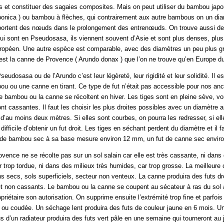
is et constituer des sagaies composites. Mais on peut utiliser du bambou japo
onica ) ou bambou à flèches, qui contrairement aux autre bambous on un di
mportent des nœuds dans le prolongement des entrenœuds. On trouve aussi de
 qui sont en Pseudosasa, ils viennent souvent d’Asie et sont plus denses, plus
opéen. Une autre espèce est comparable, avec des diamètres un peu plus g
st la canne de Provence ( Arundo donax ) que l’on ne trouve qu’en Europe d
eudosasa ou de l’Arundo c’est leur légèreté, leur rigidité et leur solidité. Il es
u ou une canne en tirant. Ce type de fut n’était pas accessible pour nos anc
e bambou ou la canne se récoltent en hiver. Les tiges sont en pleine sève, vont
nt cassantes. Il faut les choisir les plus droites possibles avec un diamètre a
, d’au moins deux mètres. Si elles sont courbes, on pourra les redresser, si el
difficile d’obtenir un fut droit. Les tiges en séchant perdent du diamètre et il f
 de bambou sec à sa base mesure environ 12 mm, un fut de canne sec envir
vence ne se récolte pas sur un sol salain car elle est très cassante, ni dans
r trop tordue, ni dans des milieux très humides, car trop grosse. La meilleur
s secs, sols superficiels, secteur non venteux. La canne produira des futs dro
 et non cassants. Le bambou ou la canne se coupent au sécateur à ras du sol 
iétaire son autorisation. On supprime ensuite l’extrémité trop fine et parfois
e ou coudée. Un séchage lent produira des futs de couleur jaune en 6 mois. 
s d’un radiateur produira des futs vert pâle en une semaine qui tourneront au 