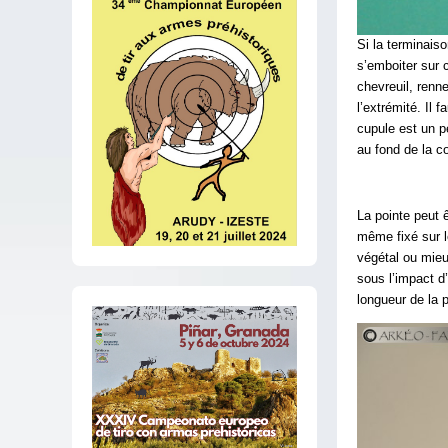
Si la terminaiso
s’emboiter sur c
chevreuil, renne
l’extrémité. Il f
cupule est un pe
au fond de la co
La pointe peut ê
même fixé sur l
végétal ou mieu
sous l’impact d
longueur de la p