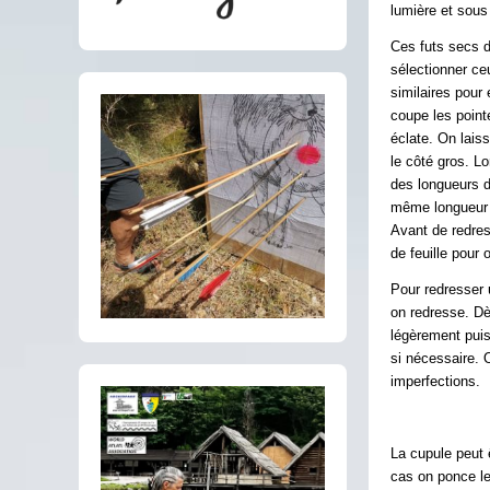
lumière et sous 
Ces futs secs d
sélectionner ceu
similaires pour 
coupe les point
éclate. On lais
le côté gros. L
des longueurs 
même longueur e
Avant de redres
de feuille pour
Pour redresser 
on redresse. Dè
légèrement puis
si nécessaire. 
imperfections.
La cupule peut ê
cas on ponce les