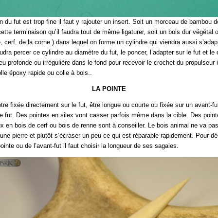
n du fut est trop fine il faut y rajouter un insert. Soit un morceau de bambou 
ette terminaison qu’il faudra tout de même ligaturer, soit un bois dur végétal 
, cerf, de la corne ) dans lequel on forme un cylindre qui viendra aussi s’adap
audra percer ce cylindre au diamètre du fut, le poncer, l’adapter sur le fut et le c
u profonde ou irrégulière dans le fond pour recevoir le crochet du propulseur il
lle époxy rapide ou colle à bois..
LA POINTE
tre fixée directement sur le fut, être longue ou courte ou fixée sur un avant-fut
e fut. Des pointes en silex vont casser parfois même dans la cible. Des point
x en bois de cerf ou bois de renne sont à conseiller. Le bois animal ne va pas
’une pierre et plutôt s’écraser un peu ce qui est réparable rapidement. Pour dé
ointe ou de l’avant-fut il faut choisir la longueur de ses sagaies.