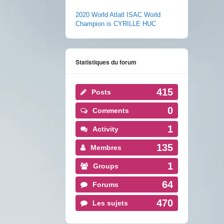
2020 World Atlatl ISAC World
Champion is CYRILLE HUC
Statistiques du forum
415
Posts
0
Comments
1
Activity
135
Membres
1
Groups
64
Forums
470
Les sujets