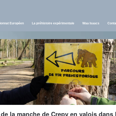
onnat Européen
La préhistoire expérimentale
Waa Isaacs
Conta
 de la manche de Crepy en valois dans l