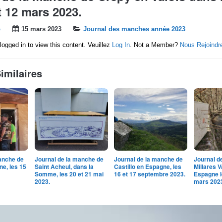
t 12 mars 2023.
b
15 mars 2023
Journal des manches année 2023
logged in to view this content. Veuillez
Log In
. Not a Member?
Nous Rejoindr
Similaires
anche de
Journal de la manche de
Journal de la manche de
Journal d
e, les 15
Saint Acheul, dans la
Castillo en Espagne, les
Millares V
Somme, les 20 et 21 mai
16 et 17 septembre 2023.
Espagne l
2023.
mars 202