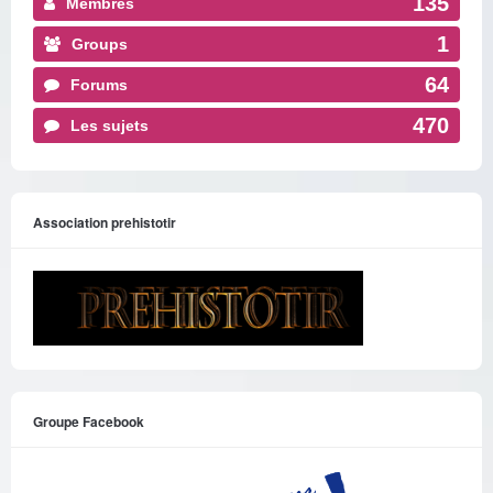
135
Membres
1
Groups
64
Forums
470
Les sujets
Association prehistotir
Groupe Facebook