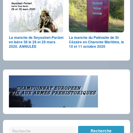
La manche de Seyssinet-Parizet
La manche du Paléosite de St
en Isère 38 le 28 et 29 mars
Cézaire en Charente Maritime, le
2020. ANNULÉE
10 et 11 octobre 2020