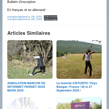
Bulletin d’inscription
En français et en allemand:
Inscriptiongletterens_FR_2020
Télécharger
Inscriptiongletterens_DE_2020
Télécharger
Articles Similaires
ANNULATION MANCHE DE
La manche d’ISTURITZ / Pays
SEYSSINET PARISET 28/29
Basque / France / 26 et 27
MARS 2020
Septembre 2020 /