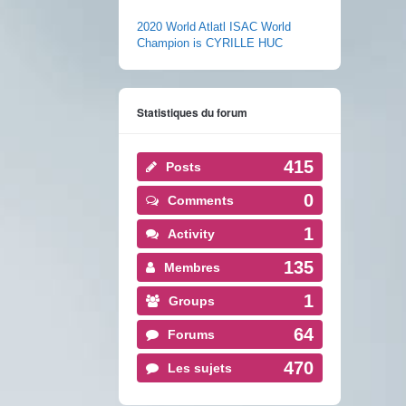
2020 World Atlatl ISAC World
Champion is CYRILLE HUC
Statistiques du forum
415
Posts
0
Comments
1
Activity
135
Membres
1
Groups
64
Forums
470
Les sujets