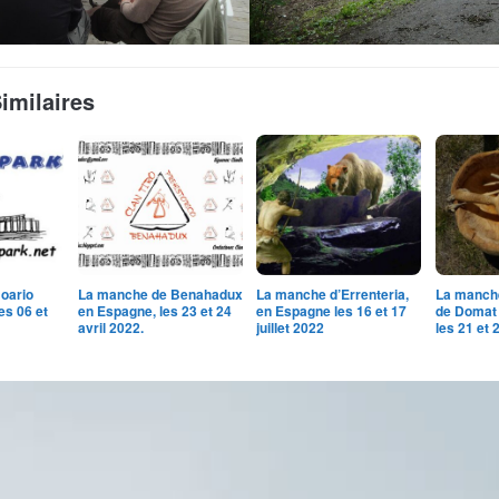
Similaires
oario
La manche de Benahadux
La manche d’Errenteria,
La manch
les 06 et
en Espagne, les 23 et 24
en Espagne les 16 et 17
de Domat
avril 2022.
juillet 2022
les 21 et