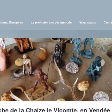
onnat Européen
La préhistoire expérimentale
Waa Isaacs
Conta
he de la Chaize le Vicomte, en Vendée 