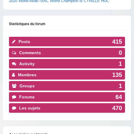
2020 World Atlatl ISAC World Champion is CYRILLE HUC
Statistiques du forum
415
Posts
0
Comments
1
Activity
135
Membres
1
Groups
64
Forums
470
Les sujets