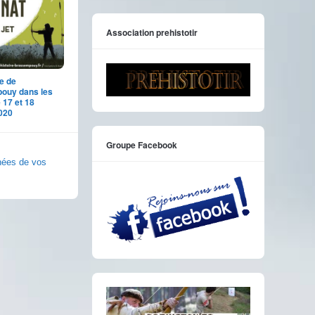
Association prehistotir
e de
ouy dans les
 17 et 18
020
Groupe Facebook
nnées de vos