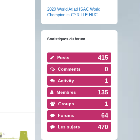
2020 World Atlatl ISAC World
Champion is CYRILLE HUC
Statistiques du forum
415
Posts
0
Comments
1
Activity
135
Membres
1
Groups
64
Forums
470
Les sujets