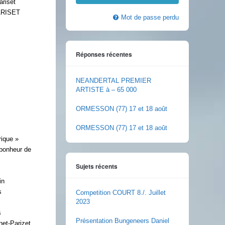
ariset
PARISET
Mot de passe perdu
Réponses récentes
NEANDERTAL PREMIER
ARTISTE à – 65 000
ORMESSON (77) 17 et 18 août
ORMESSON (77) 17 et 18 août
rique »
 bonheur de
Sujets récents
in
s
Competition COURT 8./. Juillet
2023
s
Présentation Bungeneers Daniel
et-Parizet