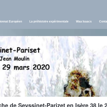
onnat Européen
La préhistoire expérimentale
Waa Isaacs
Conta
he de Seyssinet-Parizet en Isère 38 le 2