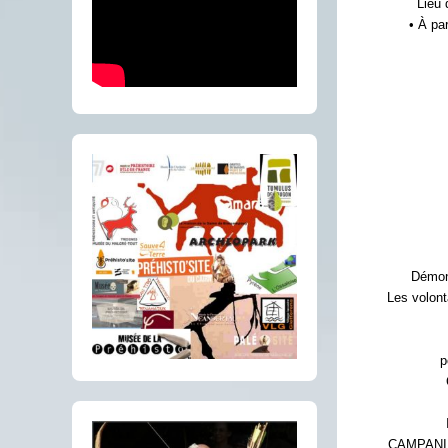
Lieu 
• À pa
Démons
Les volont
p
CAMPANILE