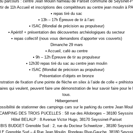
du parcours : centre Jean Moulin hameau de Pariset commune de Seysinet-P
rtir de 11h Accueil et inscriptions des compétiteurs au centre jean moulin à 
• repas tiré du sac
• 13h – 17h Épreuve de tir à l’arc
• ISAC (Mondial de précision au propulseur)
• Apéritif + présentation des découvertes archéologiques du secteur
• repas collectif (nous vous demandons d’apporter vos couverts)
Dimanche 29 mars
• Accueil, café au centre
• 9h – 12h Épreuve de tir au propulseur
• 12h30 repas tiré du sac au centre jean moulin
• ISAC (Mondial de précision au propulseur)
Présentation d’objets en bronze
tration de fixation d’une pointe de flèche en silex à l’aide de colle « préhisto
aires qui veulent, peuvent faire une démonstration de leur savoir faire pour le
tous.
Hébergement
ossibilité de stationner des campings cars sur le parking du centre Jean Moul
CAMPING DES TROIS PUCELLES : 58 rue des Allobroges – 38180 Seyssin
Hôtel BELALP : 8 Avenue Victor Hugo, 38170 Seyssinet-Pariset
IBIS BUDGET Grenoble Sud : 2, rue du Docteur Schweitzer , 38180 Seyssin
 Grenoble Sud – 4 Rue Jean Moulin, Rondeau Rive-Gauche, 38180 Seyssin