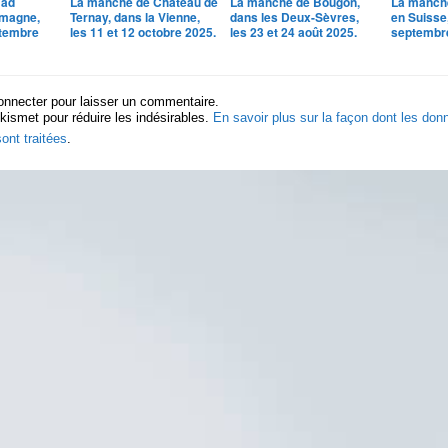
Bad
La manche de Château de
La manche de Bougon,
La manche
emagne,
Ternay, dans la Vienne,
dans les Deux-Sèvres,
en Suisse,
ptembre
les 11 et 12 octobre 2025.
les 23 et 24 août 2025.
septembr
onnecter pour laisser un commentaire.
Akismet pour réduire les indésirables.
En savoir plus sur la façon dont les do
ont traitées
.