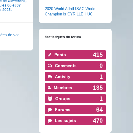
 de Gletterens,
 les 06 et 07
2020 World Atlatl ISAC World
e 2025.
Champion is CYRILLE HUC
nnées de vos
Statistiques du forum
415
Posts
0
Comments
1
Activity
135
Membres
1
Groups
64
Forums
470
Les sujets