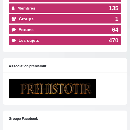
135
Membres
1
Groups
64
Forums
470
Les sujets
Association prehistotir
Groupe Facebook