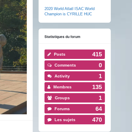
2020 World Atlatl ISAC World
Champion is CYRILLE HUC
Statistiques du forum
415
Posts
0
Comments
1
Activity
135
Membres
1
Groups
64
Forums
470
Les sujets