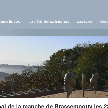
onnat Européen
La préhistoire expérimentale
Waa Isaacs
Conta
nal de la manche de Brassempouy les 23